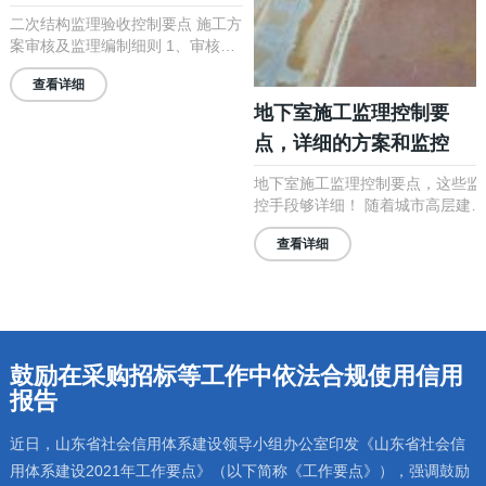
二次结构监理验收控制要点 施工方
案审核及监理编制细则 1、审核施
工单位上报的砌筑专项施工方案审
查看详细
核内容 ①编审程序、编审人资格、
地下室施工监理控制要
签章是否符合要求②内容是否全
面，且具有针对...
点，详细的方案和监控
地下室施工监理控制要点，这些监
控手段够详细！ 随着城市高层建筑
的发展，一层地下室已经基本普
查看详细
遍，两层及以上的地下室也不断的
增多起来，做为现场监理工程师，
地下室工程施工...
鼓励在采购招标等工作中依法合规使用信用
报告
近日，山东省社会信用体系建设领导小组办公室印发《山东省社会信
用体系建设2021年工作要点》（以下简称《工作要点》），强调鼓励